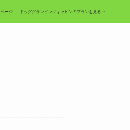
ムページ
ドッググランピングキャビンのプランを見る ⇀